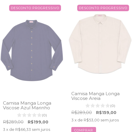
DESCONTO PROGRESSIVO
DESCONTO PROGRESSIVO
Camisa Manga Longa
Viscose Areia
Camisa Manga Longa
(0)
Viscose Azul Marinho
R$289,00
R$159,00
(0)
3
x de
R$53,00
sem juros
R$289,00
R$199,00
3
x de
R$66,33
sem juros
COMPRAR