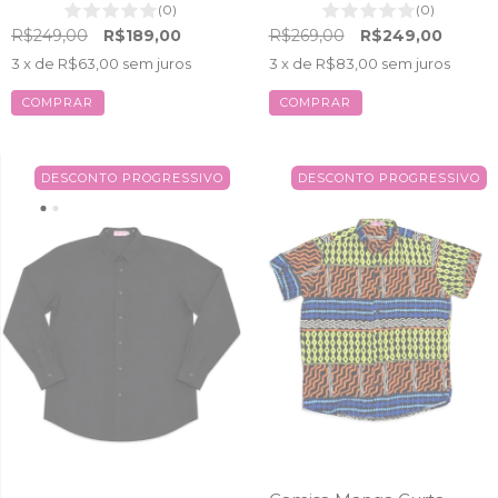
(0)
(0)
R$249,00
R$189,00
R$269,00
R$249,00
3
x de
R$63,00
sem juros
3
x de
R$83,00
sem juros
COMPRAR
COMPRAR
DESCONTO PROGRESSIVO
DESCONTO PROGRESSIVO