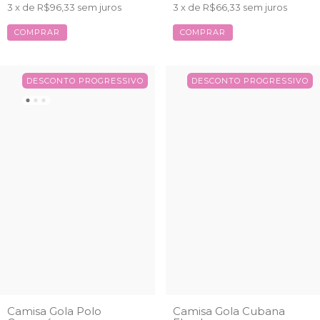
3
x de
R$96,33
sem juros
3
x de
R$66,33
sem juros
COMPRAR
COMPRAR
DESCONTO PROGRESSIVO
DESCONTO PROGRESSIVO
Camisa Gola Polo
Camisa Gola Cubana