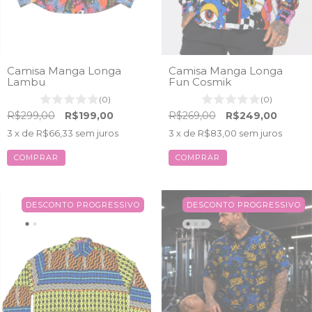
Camisa Manga Longa
Camisa Manga Longa
Lambu
Fun Cosmik
(0)
(0)
R$299,00
R$199,00
R$269,00
R$249,00
3
x de
R$66,33
sem juros
3
x de
R$83,00
sem juros
COMPRAR
COMPRAR
DESCONTO PROGRESSIVO
DESCONTO PROGRESSIVO