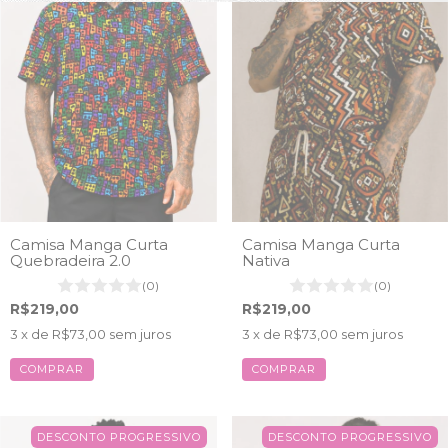
Camisa Manga Curta
Camisa Manga Curta
Quebradeira 2.0
Nativa
(0)
(0)
R$219,00
R$219,00
3
x de
R$73,00
sem juros
3
x de
R$73,00
sem juros
COMPRAR
COMPRAR
DESCONTO PROGRESSIVO
DESCONTO PROGRESSIVO