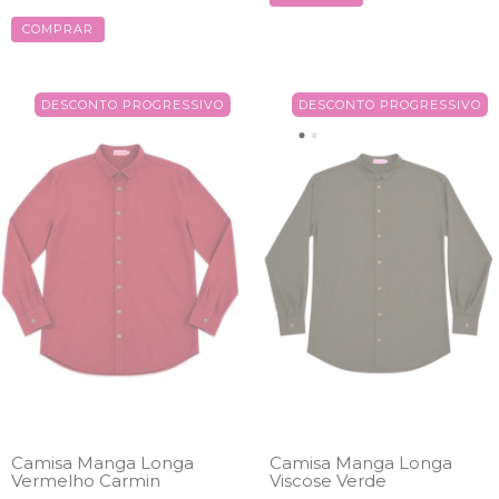
COMPRAR
DESCONTO PROGRESSIVO
DESCONTO PROGRESSIVO
Camisa Manga Longa
Camisa Manga Longa
Vermelho Carmin
Viscose Verde