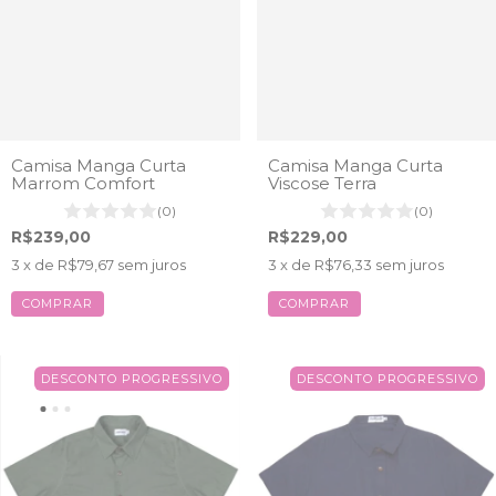
Camisa Manga Curta
Camisa Manga Curta
Marrom Comfort
Viscose Terra
(0)
(0)
R$239,00
R$229,00
3
x de
R$79,67
sem juros
3
x de
R$76,33
sem juros
COMPRAR
COMPRAR
DESCONTO PROGRESSIVO
DESCONTO PROGRESSIVO