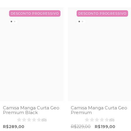
DESCONTO PROGRESSIVO
DESCONTO PROGRESSIVO
Camisa Manga Curta Geo
Camisa Manga Curta Geo
Premium Black
Premium
(0)
(0)
R$289,00
R$229,00
R$199,00