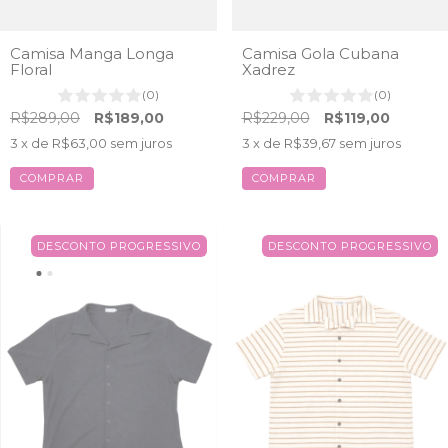
Camisa Manga Longa
Camisa Gola Cubana
Floral
Xadrez
(0)
(0)
R$289,00
R$189,00
R$229,00
R$119,00
3
x de
R$63,00
sem juros
3
x de
R$39,67
sem juros
COMPRAR
COMPRAR
DESCONTO PROGRESSIVO
DESCONTO PROGRESSIVO