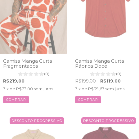
Camisa Manga Curta
Camisa Manga Curta
Fragmentados
Páprica Doce
(0)
(0)
R$219,00
R$199,00
R$119,00
3
x de
R$73,00
sem juros
3
x de
R$39,67
sem juros
COMPRAR
COMPRAR
DESCONTO PROGRESSIVO
DESCONTO PROGRESSIVO