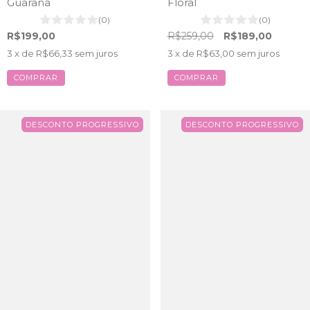
Guaraná
Floral
(0)
(0)
R$199,00
R$259,00
R$189,00
3
x de
R$66,33
sem juros
3
x de
R$63,00
sem juros
COMPRAR
COMPRAR
DESCONTO PROGRESSIVO
DESCONTO PROGRESSIVO