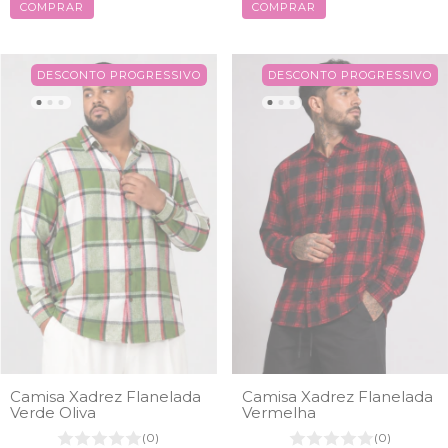
COMPRAR
COMPRAR
DESCONTO PROGRESSIVO
DESCONTO PROGRESSIVO
Camisa Xadrez Flanelada
Camisa Xadrez Flanelada
Verde Oliva
Vermelha
(0)
(0)