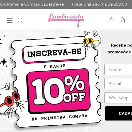
% Primeira Compra Cadastre-se
Frete Grátis acima de 399,00
0
Início
.
Blog
Receba no
Blog
promoções 
CADA
Peças que vão do sofá para o rolê: estilo sem esforço