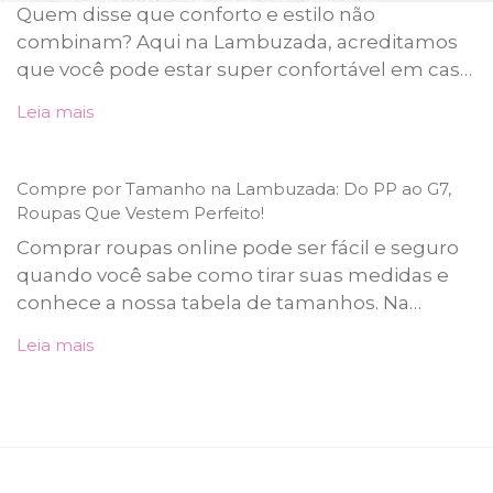
Quem disse que conforto e estilo não
combinam? Aqui na Lambuzada, acreditamos
que você pode estar super confortável em casa
e ainda arrasar quando decidir sair. Sabe aquela
Leia mais
camisa estampada que você ama? Ou aquela
bermuda macia que parece um abraço?
Compre por Tamanho na Lambuzada: Do PP ao G7,
Roupas Que Vestem Perfeito!
Comprar roupas online pode ser fácil e seguro
quando você sabe como tirar suas medidas e
conhece a nossa tabela de tamanhos. Na
Lambuzada, temos peças que vestem
Leia mais
perfeitamente do PP ao G7, com modelagens
confortáveis e caimento fiel.