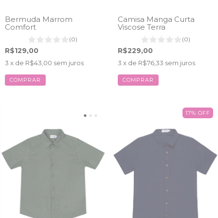
Bermuda Marrom
Camisa Manga Curta
Comfort
Viscose Terra
(0)
(0)
R$129,00
R$229,00
3
x de
R$43,00
sem juros
3
x de
R$76,33
sem juros
COMPRAR
COMPRAR
17
%
OFF