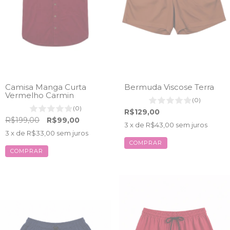
Camisa Manga Curta
Bermuda Viscose Terra
Vermelho Carmin
(0)
(0)
R$129,00
R$199,00
R$99,00
3
x de
R$43,00
sem juros
3
x de
R$33,00
sem juros
COMPRAR
COMPRAR