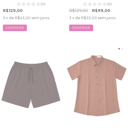
(0)
(0)
R$129,00
R$129,00
R$99,00
3
x de
R$43,00
sem juros
3
x de
R$33,00
sem juros
COMPRAR
COMPRAR