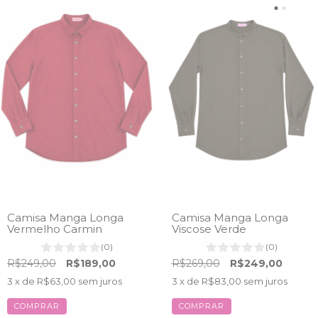
Camisa Manga Longa
Camisa Manga Longa
Vermelho Carmin
Viscose Verde
(0)
(0)
R$249,00
R$189,00
R$269,00
R$249,00
3
x de
R$63,00
sem juros
3
x de
R$83,00
sem juros
COMPRAR
COMPRAR