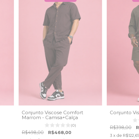
Conjunto Viscose Comfort
Conjunto Vi
Marrom - Camisa+Calça
(0)
R$398,00
R
R$498,00
R$468,00
3
x de
R$122,6