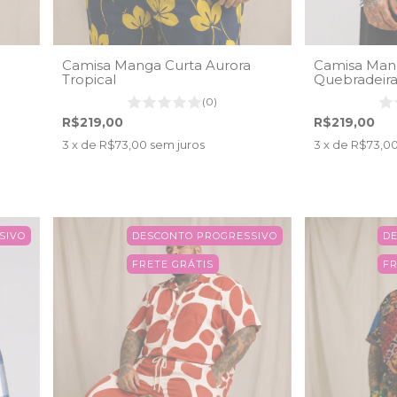
Camisa Manga Curta Aurora
Camisa Man
Tropical
Quebradeira 
(0)
R$219,00
R$219,00
3
x de
R$73,00
sem juros
3
x de
R$73,0
SIVO
DESCONTO PROGRESSIVO
D
FRETE GRÁTIS
FR