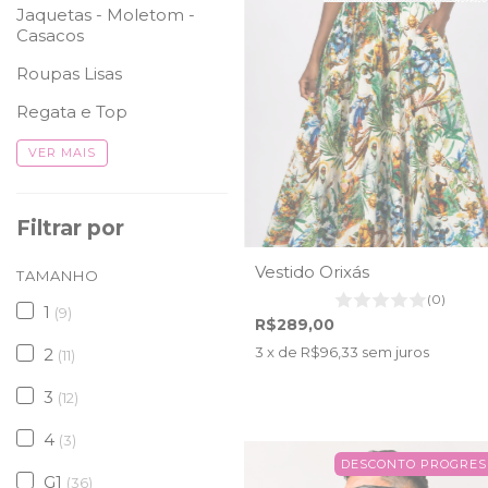
Jaquetas - Moletom -
Casacos
Roupas Lisas
Regata e Top
VER MAIS
Filtrar por
Vestido Orixás
TAMANHO
(0)
1
(9)
R$289,00
3
x de
R$96,33
sem juros
2
(11)
3
(12)
4
(3)
DESCONTO PROGRES
G1
(36)