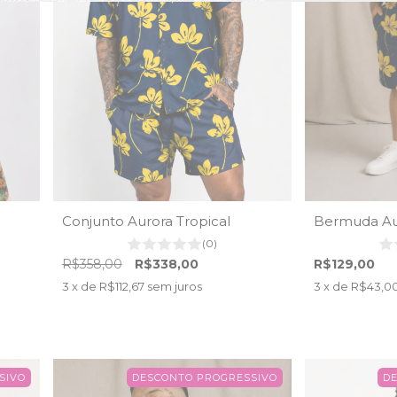
Conjunto Aurora Tropical
Bermuda Aur
(0)
R$358,00
R$338,00
R$129,00
3
x de
R$112,67
sem juros
3
x de
R$43,0
SIVO
DESCONTO PROGRESSIVO
D