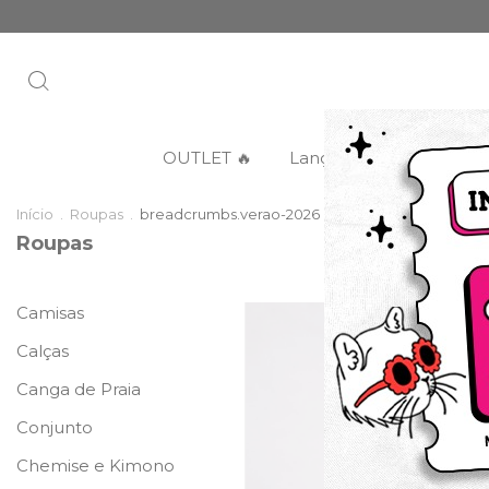
OUTLET 🔥
Lançamentos
Categ
Início
.
Roupas
.
breadcrumbs.verao-2026
Roupas
Camisas
DESCONTO PROGRES
Calças
Canga de Praia
Conjunto
Chemise e Kimono