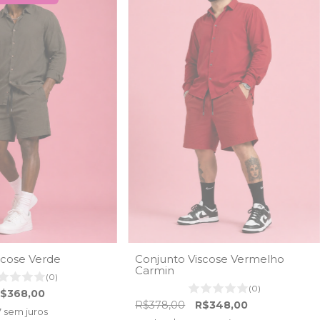
scose Verde
Conjunto Viscose Vermelho
Carmin
(0)
(0)
$368,00
R$378,00
R$348,00
7
sem juros