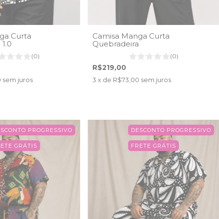
ga Curta
Camisa Manga Curta
1.0
Quebradeira
(0)
(0)
R$219,00
0
sem juros
3
x de
R$73,00
sem juros
ESCONTO PROGRESSIVO
DESCONTO PROGRESSIVO
ETE GRÁTIS
FRETE GRÁTIS