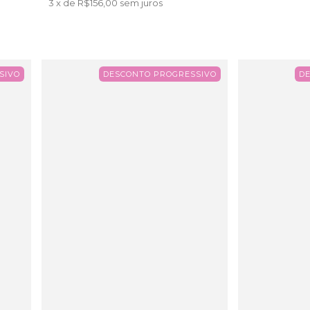
3
x de
R$156,00
sem juros
SIVO
DESCONTO PROGRESSIVO
D