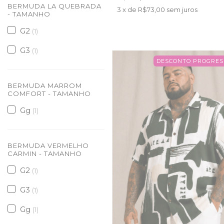
BERMUDA LA QUEBRADA
3
x de
R$73,00
sem juros
- TAMANHO
G2
(1)
G3
(1)
DESCONTO PROGRES
BERMUDA MARROM
COMFORT - TAMANHO
Gg
(1)
BERMUDA VERMELHO
CARMIN - TAMANHO
G2
(1)
G3
(1)
Gg
(1)