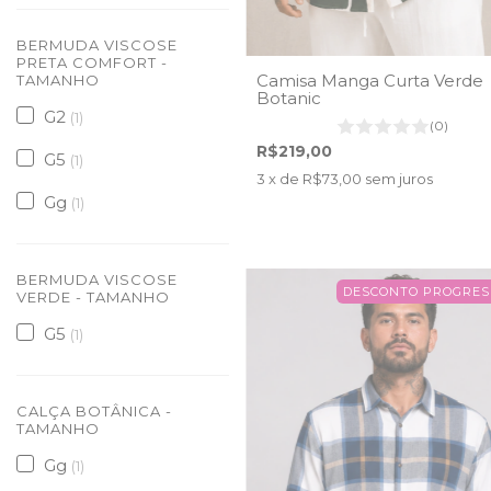
BERMUDA VISCOSE
PRETA COMFORT -
Camisa Manga Curta Verde
TAMANHO
Botanic
G2
(1)
(0)
R$219,00
G5
(1)
3
x de
R$73,00
sem juros
Gg
(1)
BERMUDA VISCOSE
DESCONTO PROGRES
VERDE - TAMANHO
G5
(1)
CALÇA BOTÂNICA -
TAMANHO
Gg
(1)