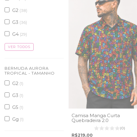
G2
(38)
G3
(36)
G4
(29)
VER TODOS
BERMUDA AURORA
TROPICAL - TAMANHO
G2
(1)
G3
(1)
G5
(1)
Camisa Manga Curta
Gg
(1)
Quebradeira 2.0
(0)
R$219,00