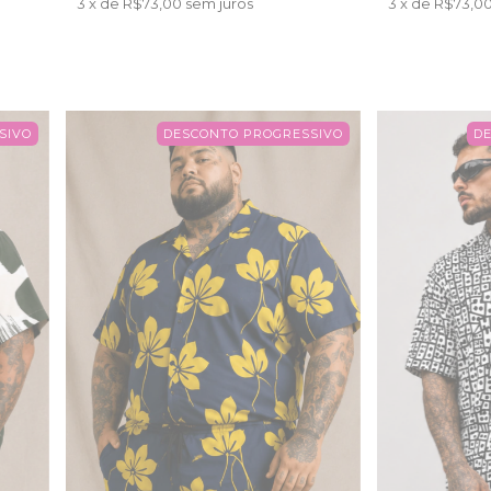
3
x de
R$73,00
sem juros
3
x de
R$73,0
SIVO
DESCONTO PROGRESSIVO
D