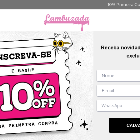
10% Primeira Compra Cadastre-se
Frete Grátis ac
orias
Coleções
Mais Vendidos
Guia de me
Receba novida
exclu
SIVO
DESCONTO PROGRESSIVO
D
CADA