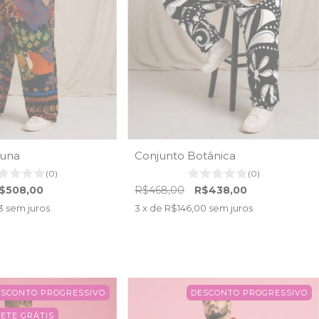
auna
Conjunto Botânica
(0)
(0)
$508,00
R$468,00
R$438,00
3
sem juros
3
x de
R$146,00
sem juros
ESCONTO PROGRESSIVO
DESCONTO PROGRESSIVO
ETE GRÁTIS