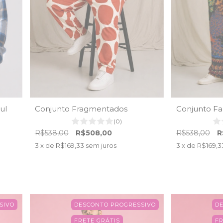
ul
Conjunto Fragmentados
Conjunto F
(0)
R$538,00
R$508,00
R$538,00
R
3
x de
R$169,33
sem juros
3
x de
R$169,3
SIVO
DESCONTO PROGRESSIVO
D
FRETE GRÁTIS
FR