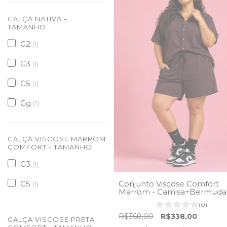
CALÇA NATIVA -
TAMANHO
G2
(1)
G3
(1)
G5
(1)
Gg
(1)
CALÇA VISCOSE MARROM
COMFORT - TAMANHO
G3
(1)
Conjunto Viscose Comfort
G5
(1)
Marrom - Camisa+Bermuda
(0)
R$368,00
R$338,00
CALÇA VISCOSE PRETA