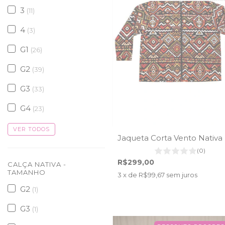
3
(11)
4
(3)
G1
(26)
G2
(39)
G3
(33)
G4
(23)
VER TODOS
Jaqueta Corta Vento Nativa
(0)
R$299,00
CALÇA NATIVA -
TAMANHO
3
x de
R$99,67
sem juros
G2
(1)
G3
(1)