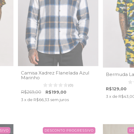
Camisa Xadrez Flanelada Azul
Bermuda La 
Marinho
(0)
R$129,00
R$269,00
R$199,00
3
x de
R$43,0
3
x de
R$66,33
sem juros
SIVO
DESCONTO PROGRESSIVO
D