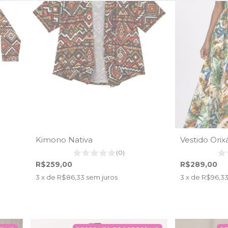
Kimono Nativa
Vestido Orix
(0)
R$259,00
R$289,00
3
x de
R$86,33
sem juros
3
x de
R$96,3