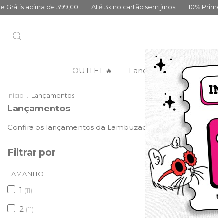
tão sem juros
10% Primeira Compra Cadastre-se
Frete Grátis 
OUTLET 🔥
Lançamentos
Categ
Início
.
Lançamentos
Lançamentos
Confira os lançamentos da Lambuzada em todos os tama
Filtrar por
DESCONTO PROGRES
TAMANHO
1
(11)
2
(11)