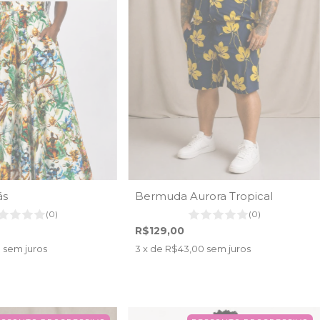
ás
Bermuda Aurora Tropical
(0)
(0)
R$129,00
3
sem juros
3
x de
R$43,00
sem juros