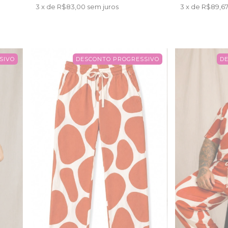
3
x de
R$83,00
sem juros
3
x de
R$89,6
SIVO
DESCONTO PROGRESSIVO
D