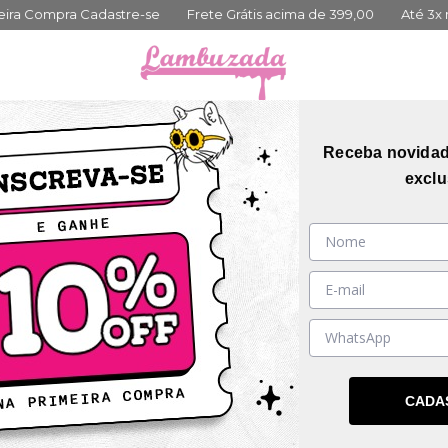
acima de 399,00
Até 3x no cartão sem juros
10% Primeira Comp
orias
Coleções
Mais Vendidos
Guia de me
Receba novida
exclu
nhos disponíveis.
SIVO
DESCONTO PROGRESSIVO
D
CADA