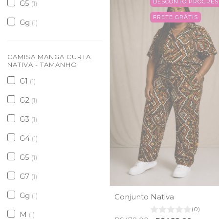
DESCONTO PROGRES
G5
(1)
FRETE GRÁTIS
Gg
(1)
CAMISA MANGA CURTA
NATIVA - TAMANHO
G1
(1)
G2
(1)
G3
(1)
G4
(1)
G5
(1)
G7
(1)
Gg
(1)
Conjunto Nativa
(0)
M
(1)