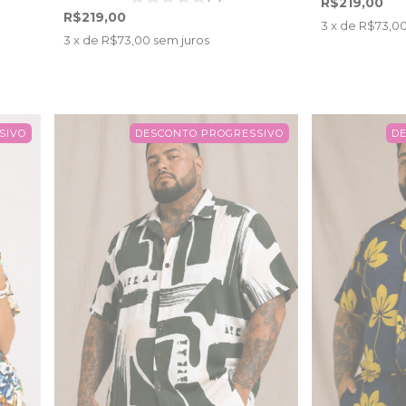
R$219,00
R$219,00
3
x de
R$73,0
3
x de
R$73,00
sem juros
SIVO
DESCONTO PROGRESSIVO
D