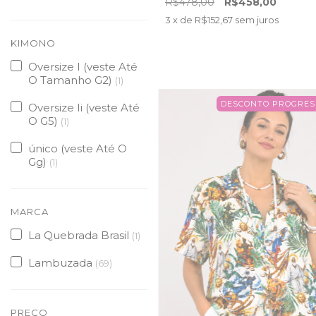
R$478,00
R$458,00
3
x de
R$152,67
sem juros
KIMONO
Oversize I (veste Até
O Tamanho G2)
(1)
DESCONTO PROGRES
Oversize Ii (veste Até
O G5)
(1)
único (veste Até O
Gg)
(1)
MARCA
La Quebrada Brasil
(1)
Lambuzada
(69)
PREÇO